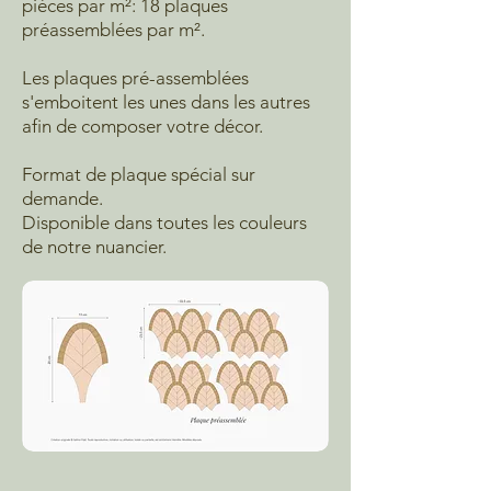
pièces par m²: 18 plaques
préassemblées par m².
Les plaques pré-assemblées
s'emboitent les unes dans les autres
afin de composer votre décor.
Format de plaque spécial sur
demande.
Disponible dans toutes les couleurs
de notre nuancier.