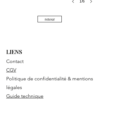
1/6
retour
LIENS
Contact
CGV
Politique de confidentialité & mentions
légales
Guide technique
CONTACT
SHOWROOM SUR RDV
13 Rue Maunoir · 1207 Geneva