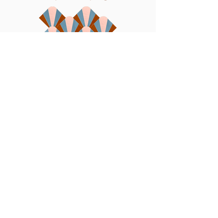
Créatives
Des couleurs vives formant des
assemblages créatifs pour des
intérieurs audacieux.
Rouille 54 | Rose Boléro 53 | Bleu Ciel
09
Commander nos échantillons de couleurs