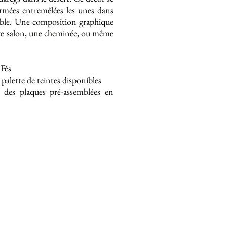
rmées entremêlées les unes dans
 sable. Une composition graphique
tre salon, une cheminée, ou même
 Fès
alette de teintes disponibles
des plaques pré-assemblées en